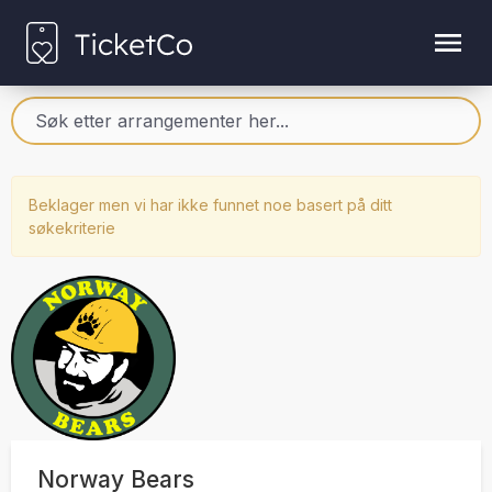
Beklager men vi har ikke funnet noe basert på ditt
søkekriterie
Norway Bears